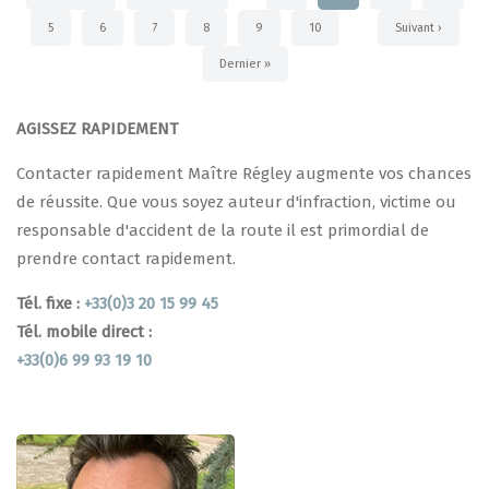
page
précédente
courante
Page
5
Page
6
Page
7
Page
8
Page
9
Page
10
Page
Suivant ›
suivante
Dernière
Dernier »
page
AGISSEZ RAPIDEMENT
Contacter rapidement Maître Régley augmente vos chances
de réussite. Que vous soyez auteur d'infraction, victime ou
responsable d'accident de la route il est primordial de
prendre contact rapidement.
Tél. fixe :
+33(0)3 20 15 99 45
Tél. mobile direct :
+33(0)6 99 93 19 10