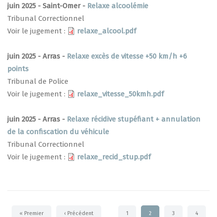
juin 2025 - Saint-Omer -
Relaxe alcoolémie
Tribunal Correctionnel
Voir le jugement :
relaxe_alcool.pdf
juin 2025 - Arras -
Relaxe excès de vitesse +50 km/h +6
points
Tribunal de Police
Voir le jugement :
relaxe_vitesse_50kmh.pdf
juin 2025 - Arras -
Relaxe récidive stupéfiant + annulation
de la confiscation du véhicule
Tribunal Correctionnel
Voir le jugement :
relaxe_recid_stup.pdf
Pagination
Première
« Premier
Page
‹ Précédent
Page
1
Page
2
Page
3
Page
4