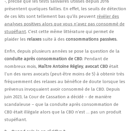
-, précise que les tests salivaires utilisés depuis 2016
présentent quelques failles. En effet, les seuils de détection
de ces kits sont tellement bas qu’ils peuvent
révéler des
analyses positives alors que vous n’avez pas consommé de
stupéfiant
. C’est cette même littérature qui permet de
plaider les
relaxes
suite à des
consommations passives.
Enfin, depuis plusieurs années se pose la question de la
conduite après consommation de CBD
. Pendant de
nombreux mois,
Maître Antoine Régley
,
avocat CBD
était
l’un des rares avocats (peut-être moins de 5) à obtenir très
fréquemment des relaxes au bénéfice de doute lorsque les
prévenus invoquaient avoir consommé de la CBD. Depuis
juin 2023, la Cour de Cassation a décidé – de manière
scandaleuse – que la conduite après consommation de
CBD était illégale alors que la CBD n’est … pas un produit
stupéfiant.