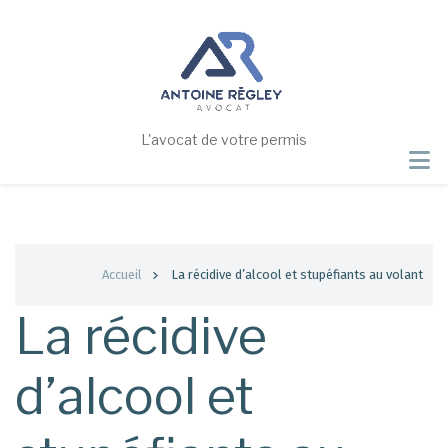
Aller
au
contenu
principal
L'avocat de votre permis
Fil
Accueil
La récidive d’alcool et stupéfiants au volant
d'Ariane
La récidive
d’alcool et