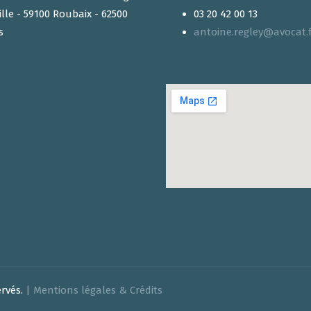
ille - 59100 Roubaix - 62500
03 20 42 00 13
s
antoine.regley@avocat.f
ervés.
| Mentions légales & Crédits