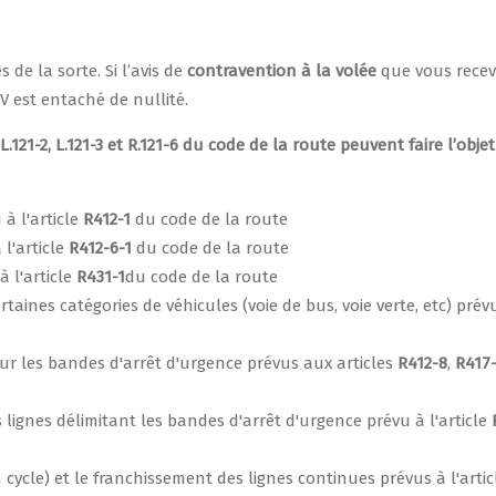
de la sorte. Si l’avis de
contravention à la volée
que vous receve
PV est entaché de nullité.
 L.121-2, L.121-3 et R.121-6 du code de la route peuvent faire l’obje
 à l'article
R412-1
du code de la route
l'article
R412-6-1
du code de la route
 l'article
R431-1
du code de la route
taines catégories de véhicules (voie de bus, voie verte, etc) prév
sur les bandes d'arrêt d'urgence prévus aux articles
R412-8
,
R417
ignes délimitant les bandes d'arrêt d'urgence prévu à l'article
cle) et le franchissement des lignes continues prévus à l'arti