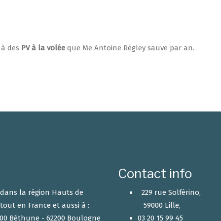
e à des
PV à la volée
que Me Antoine Régley sauve par an.
Contact info
r dans la région Hauts de
229 rue Solférino,
tout en France et aussi à :
59000 Lille,
2400 Béthune - 62200 Boulogne
03 20 15 99 45