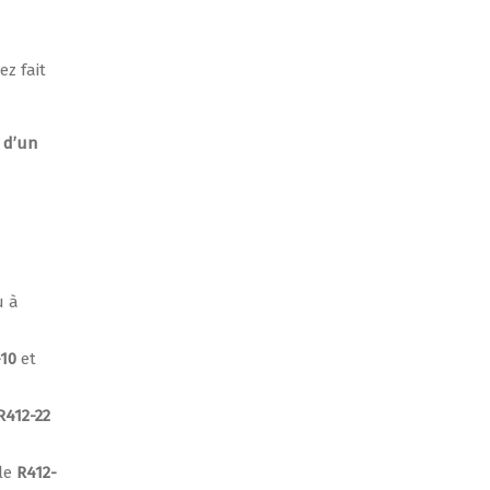
z fait
t d’un
u à
-10
et
R412-22
cle
R412-