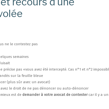
et recours d’une
 volée
us ne le contestez pas
uelques semaines
uisait
ne précise pas «vous avez été intercepté. Cas n°1 et n°2 impossib
ndés sur la feuille bleue
cer (plus sûr avec un avocat)
us avez le droit de ne pas dénoncer ou auto-dénoncer
 mieux est de
demander à votre avocat de contester
car il y a un