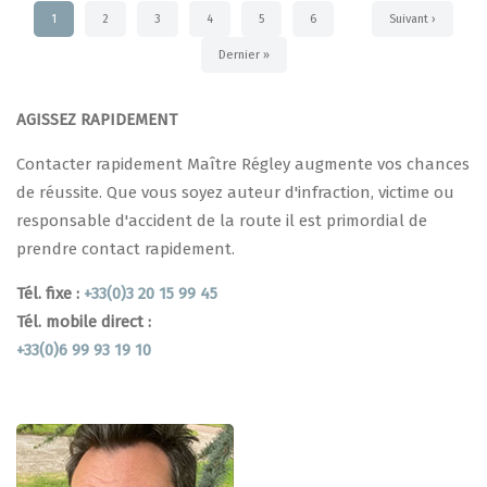
Page
1
Page
2
Page
3
Page
4
Page
5
Page
6
Page
Suivant ›
courante
suivante
Dernière
Dernier »
page
AGISSEZ RAPIDEMENT
Contacter rapidement Maître Régley augmente vos chances
de réussite. Que vous soyez auteur d'infraction, victime ou
responsable d'accident de la route il est primordial de
prendre contact rapidement.
Tél. fixe :
+33(0)3 20 15 99 45
Tél. mobile direct :
+33(0)6 99 93 19 10