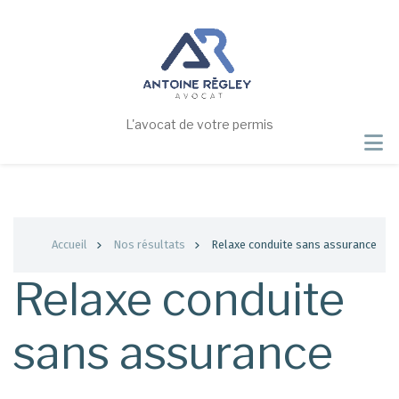
Aller
au
contenu
principal
L'avocat de votre permis
Fil
Accueil
Nos résultats
Relaxe conduite sans assurance
d'Ariane
Relaxe conduite
sans assurance