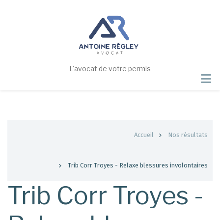
Aller
au
contenu
principal
L'avocat de votre permis
Fil
Accueil
Nos résultats
d'Ariane
Trib Corr Troyes - Relaxe blessures involontaires
Trib Corr Troyes -