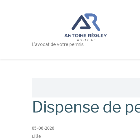
Aller
au
contenu
principal
L'avocat de votre permis
Fil
d'Ariane
Dispense de pe
05-06-2026
Lille