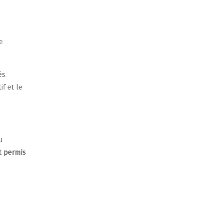
e
és.
f et le
u
t permis
s