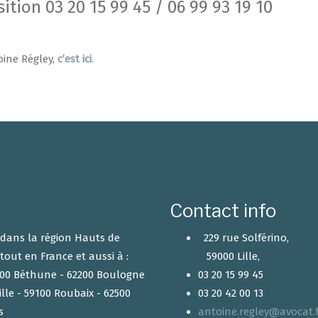
sition 03 20 15 99 45 / 06 99 93 19 10
oine Régley,
c’est ici
.
Contact info
r dans la région Hauts de
229 rue Solférino,
tout en France et aussi à :
59000 Lille,
2400 Béthune - 62200 Boulogne
03 20 15 99 45
ille - 59100 Roubaix - 62500
03 20 42 00 13
s
antoine.regley@avocat.f