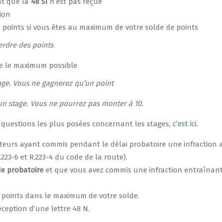
nt que la
48 SI
n’est pas reçue
ion
e points si vous êtes au maximum de votre solde de points
perdre des points
ue le maximum possible
tage. Vous ne gagnerez qu’un point
 un stage. Vous ne pourrez pas monter à 10.
x questions les plus posées concernant les stages,
c’est ici.
eurs ayant commis pendant le délai probatoire une infraction 
223-6 et R.223-4 du code de la route).
de probatoire
et que vous avez commis une infraction entraînant
4 points dans le maximum de votre solde.
réception d’une lettre 48 N.