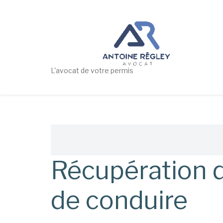
Aller
au
contenu
principal
L'avocat de votre permis
Fil
d'Ariane
Récupération d
de conduire