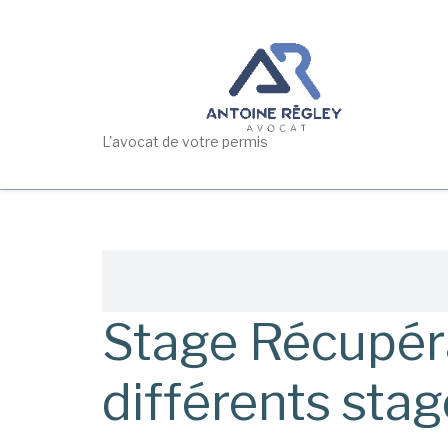
Aller
au
contenu
principal
L'avocat de votre permis
Fil
d'Ariane
Stage Récupéra
différents sta