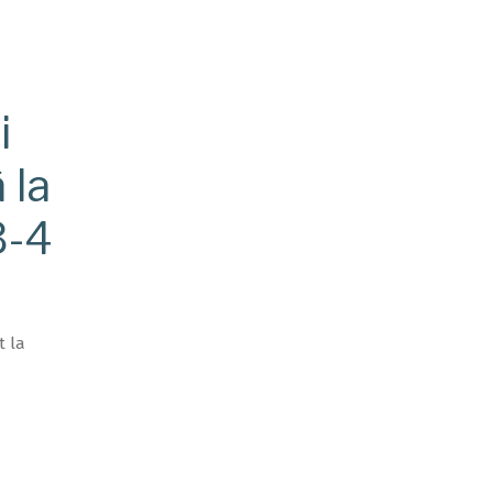
i
 la
3-4
t la