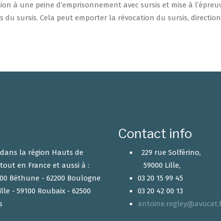
ion à une peine d’emprisonnement avec sursis et mise à l’épreu
ons du sursis. Cela peut emporter la révocation du sursis, direction
Contact info
r dans la région Hauts de
229 rue Solférino,
tout en France et aussi à :
59000 Lille,
2400 Béthune - 62200 Boulogne
03 20 15 99 45
ille - 59100 Roubaix - 62500
03 20 42 00 13
s
antoine.regley@avocat.f