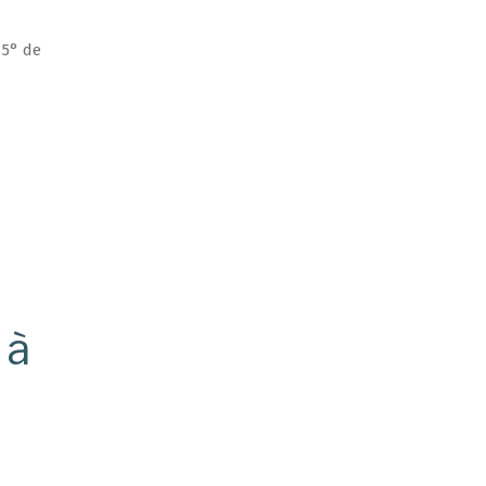
 5° de
 à