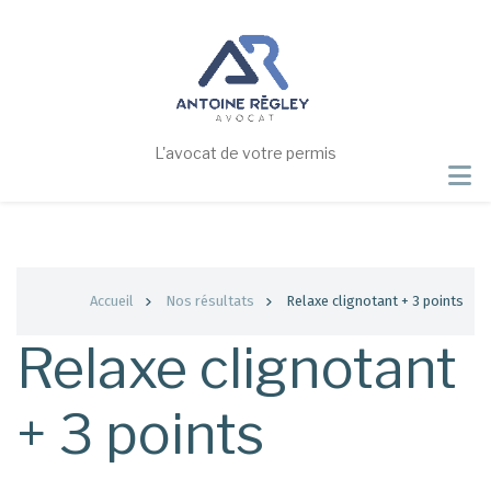
Aller
au
contenu
principal
L'avocat de votre permis
Fil
Accueil
Nos résultats
Relaxe clignotant + 3 points
d'Ariane
Relaxe clignotant
+ 3 points