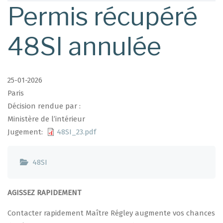
d'Ariane
Permis récupéré
48SI annulée
25-01-2026
Paris
Décision rendue par :
Ministère de l’intérieur
Jugement
48SI_23.pdf
48SI
AGISSEZ RAPIDEMENT
Contacter rapidement Maître Régley augmente vos chances