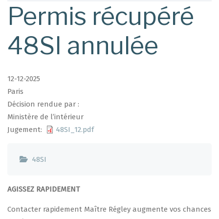
d'Ariane
Permis récupéré
48SI annulée
12-12-2025
Paris
Décision rendue par :
Ministère de l’intérieur
Jugement
48SI_12.pdf
48SI
AGISSEZ RAPIDEMENT
Contacter rapidement Maître Régley augmente vos chances