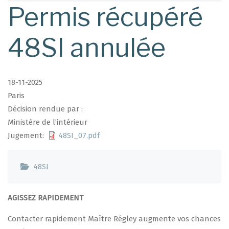
d'Ariane
Permis récupéré
48SI annulée
18-11-2025
Paris
Décision rendue par :
Ministère de l’intérieur
Jugement
48SI_07.pdf
48SI
AGISSEZ RAPIDEMENT
Contacter rapidement Maître Régley augmente vos chances