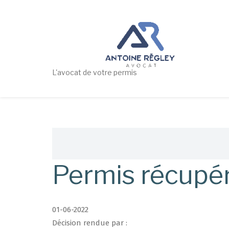
Aller
au
contenu
principal
L'avocat de votre permis
Fil
d'Ariane
Permis récupér
01-06-2022
Décision rendue par :