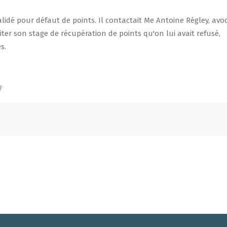
alidé pour défaut de points. Il contactait Me Antoine Régley, avo
diter son stage de récupération de points qu'on lui avait refusé,
s.
F