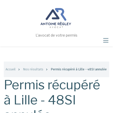
Aller
au
contenu
principal
L'avocat de votre permis
Fil
Accueil
Nos résultats
Permis récupéré à Lille - 48SI annulée
d'Ariane
Permis récupéré
à Lille - 48SI